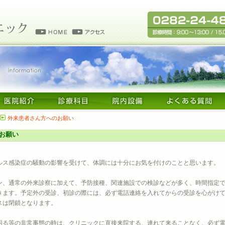
外来患者さん方へのお願い
お願い
ルス感染症の騒動の影響を受けて、体調には十分にお気を付けのことと思います。
ン、通常の外来診察に加えて、予防接種、関連施設での検診などが多く、時間指定
きます。予定外の受診、初診の際には、必ず電話連絡を入れてからの受診を心がけ
スは閉鎖となります。
困る等の非常事態の時は、クリニックに直接来院する、連れて来ることなく、必ず