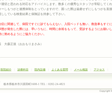
が適切と思われる対応をアドバイスします。数多くの優秀なスタッフが常駐してく
ターしもつがと連携体制をとっていますので、困った際は遠慮せずにしもつがを直
渡ししている検査結果と保険証を持参して下さい。
染症に関連して、病院ですぐに診てもらえない、入院ベッドも無い、救急車もすぐ
事態が発生した際には、早いうちに、時間に余裕をもって、受診するようにお願い
持に努めるようにご協力ください。
長 大森正規（おおもりまさみ）
|
医院紹介
|
診療科目
|
院内設備
|
よくある質問
|
メール相談
|
アクセス
|
栃木県栃木市川原田町1608-1 TEL：0282-24-4821