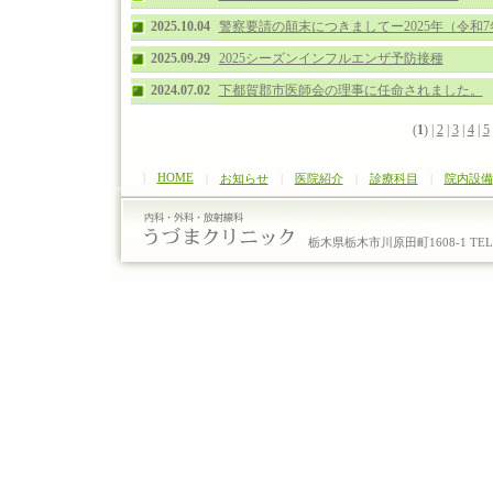
2025.10.04
警察要請の顛末につきましてー2025年（令和7
2025.09.29
2025シーズンインフルエンザ予防接種
2024.07.02
下都賀郡市医師会の理事に任命されました。
(
1
) |
2
|
3
|
4
|
5
|
HOME
|
お知らせ
|
医院紹介
|
診療科目
|
院内設備
栃木県栃木市川原田町1608-1 TEL：0