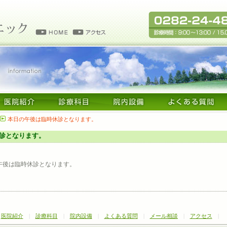
本日の午後は臨時休診となります。
診となります。
午後は臨時休診となります。
|
医院紹介
|
診療科目
|
院内設備
|
よくある質問
|
メール相談
|
アクセス
|