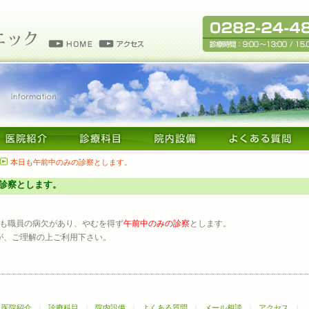
本日も午前中のみの診察とします。
診察とします。
）も職員の病欠があり、やむを得ず
午前中のみの診察
とします。
が、ご理解の上ご利用下さい。
|
医院紹介
|
診療科目
|
院内設備
|
よくある質問
|
メール相談
|
アクセス
|